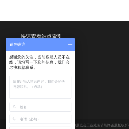
快速查看站点索引
请您留言
首页
关于展会
感谢您的关注，当前客服人员不在
线，请填写一下您的信息，我们会
展商中心
尽快和您联系。
活动中心
联系我们
www.co2-e.cn ©2027 上海国际碳中和展览会工业减碳节能降碳展版权