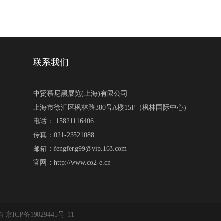
联系我们
中贸慕尼黑展览(上海)有限公司
上海市徐汇区枫林路380号A楼15F（枫林国际中心）
电话： 15821116406
传真：021-23521088
邮箱：fengfeng99@vip.163.com
官网：http://www.co2-e.cn
京ICP备19029445号-11
所有