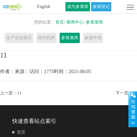
首
English
成为参展商
参观登记
页
关
您的位置：
首页
>
展商中心
>
参展展商
于
展
全产业链展示
组织机构
参展展商
参展申请
展
商
活
11
会
中
动
联
作者：
来源：
访问：1775
时间：2021-08-05
心
中
系
心
我
上一页：
11
下一页：
11
们
快速查看站点索引
首页