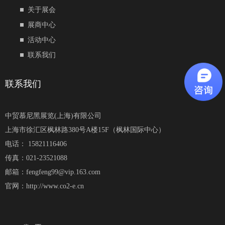
关于展会
展商中心
活动中心
联系我们
联系我们
中贸慕尼黑展览(上海)有限公司
上海市徐汇区枫林路380号A楼15F（枫林国际中心）
电话： 15821116406
传真：021-23521088
邮箱：fengfeng99@vip.163.com
官网：http://www.co2-e.cn