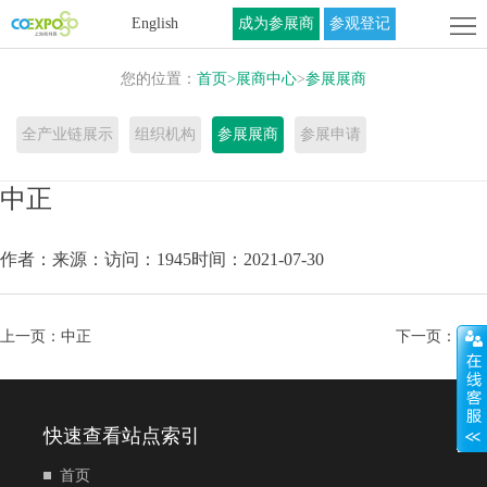
首
English
成为参展商
参观登记
页
关
您的位置：
首页
>
展商中心
>
参展展商
于
展
全产业链展示
组织机构
参展展商
参展申请
展
商
活
中正
会
中
动
联
作者：
来源：
访问：1945
时间：2021-07-30
心
中
系
心
我
上一页：
中正
下一页：
中正
们
快速查看站点索引
首页