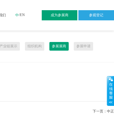
/
EN
我们
中
成为参展商
参观登记
产业链展示
组织机构
参展展商
参展申请
下一页：
中正