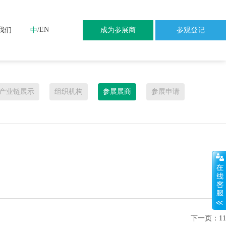
/
EN
我们
中
成为参展商
参观登记
产业链展示
组织机构
参展展商
参展申请
下一页：
11