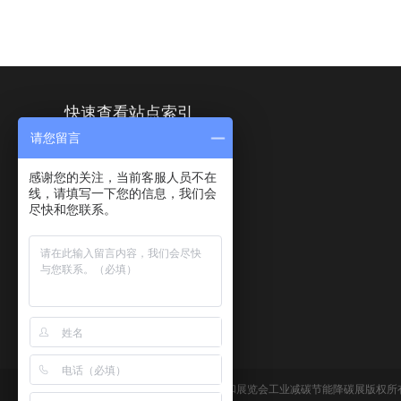
快速查看站点索引
请您留言
首页
关于展会
感谢您的关注，当前客服人员不在
线，请填写一下您的信息，我们会
展商中心
尽快和您联系。
活动中心
联系我们
www.co2-e.cn ©2027 上海国际碳中和展览会工业减碳节能降碳展版权