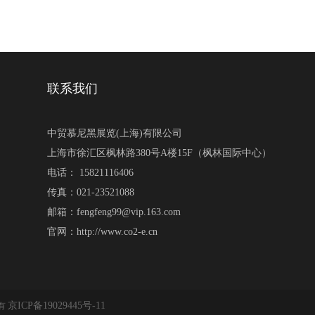
联系我们
中贸慕尼黑展览(上海)有限公司
上海市徐汇区枫林路380号A楼15F（枫林国际中心）
电话： 15821116406
传真：021-23521088
邮箱：fengfeng99@vip.163.com
官网：http://www.co2-e.cn
京ICP备19029445号-11
所有