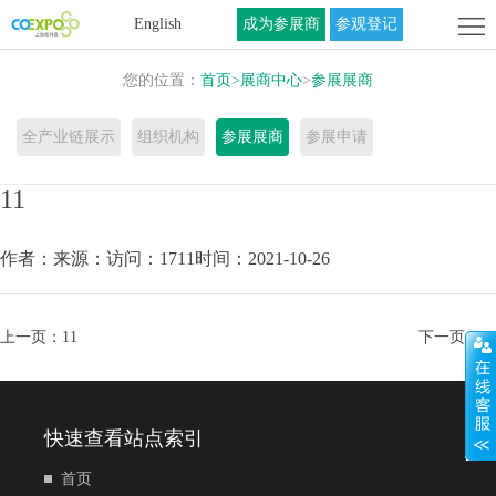
首
English
成为参展商
参观登记
页
关
您的位置：
首页
>
展商中心
>
参展展商
于
展
全产业链展示
组织机构
参展展商
参展申请
展
商
活
11
会
中
动
联
作者：
来源：
访问：1711
时间：2021-10-26
心
中
系
心
我
上一页：
11
下一页：
11
们
快速查看站点索引
首页