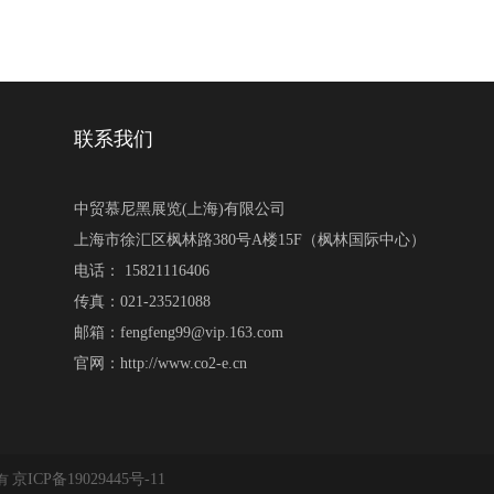
联系我们
中贸慕尼黑展览(上海)有限公司
上海市徐汇区枫林路380号A楼15F（枫林国际中心）
电话： 15821116406
传真：021-23521088
邮箱：fengfeng99@vip.163.com
官网：http://www.co2-e.cn
京ICP备19029445号-11
所有