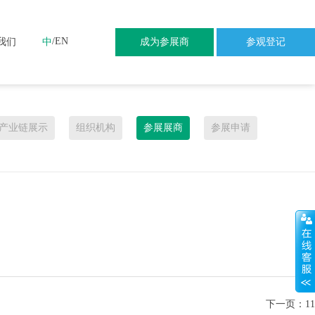
/
EN
我们
中
成为参展商
参观登记
产业链展示
组织机构
参展展商
参展申请
下一页：
11