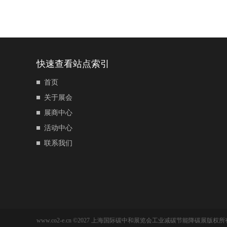
快速查看站点索引
首页
关于展会
展商中心
活动中心
联系我们
www.co2-e.cn ©2027 上海国际碳中和展览会工业减碳节能降碳展版权