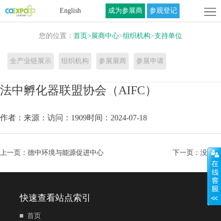
首
English
成为参展商
参观登记
页
关
您的位置：
首页
>
展商中心
>
组织机构
>
支持单位
于
展
全产业链展示
组织机构
参展展商
参展申请
展
商
活
法中孵化器联盟协会（AIFC）
会
中
动
联
作者：
来源：
访问：1909
时间：2024-07-18
心
中
系
心
我
上一页：
德中环境与能源促进中心
下一页：
没有了
们
快速查看站点索引
首页