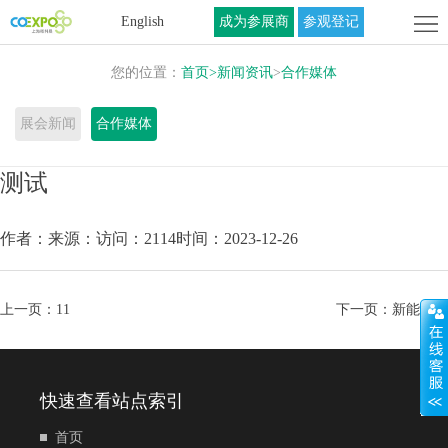
首
English
成为参展商
参观登记
页
关
您的位置：
首页
>
新闻资讯
>
合作媒体
于
展
展会新闻
合作媒体
展
商
活
测试
会
中
动
联
作者：
来源：
访问：2114
时间：2023-12-26
心
中
系
心
我
上一页：
11
下一页：
新能源网
们
快速查看站点索引
首页