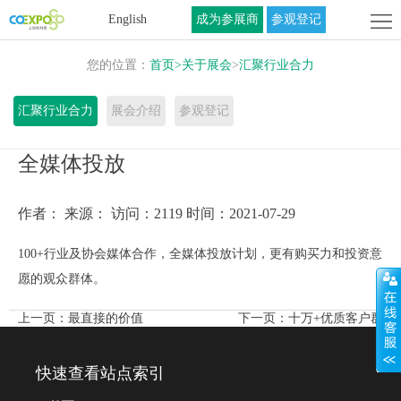
首
English
成为参展商
参观登记
页
关
您的位置：
首页
>
关于展会
>
汇聚行业合力
于
展
汇聚行业合力
展会介绍
参观登记
展
商
活
全媒体投放
会
中
动
联
作者：
来源：
访问：2119
时间：2021-07-29
心
中
系
100+行业及协会媒体合作，全媒体投放计划，更有购买力和投资意
心
我
愿的观众群体。
们
上一页：
最直接的价值
下一页：
十万+优质客户群
快速查看站点索引