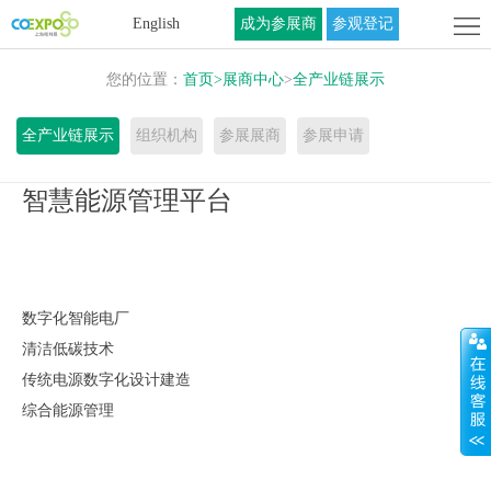
首
English
成为参展商
参观登记
页
关
您的位置：
首页
>
展商中心
>
全产业链展示
于
展
全产业链展示
组织机构
参展展商
参展申请
展
商
活
智慧能源管理平台
会
中
动
联
心
中
系
数字化智能电厂
心
我
清洁低碳技术
们
传统电源数字化设计建造
综合能源管理